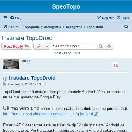
SpeoTopo
FAQ
Register
Login
S
Forum
Topografie și cartografie
Topografie
TopoDroid
e
Instalare TopoDroid
a
Search
Advanced s
Post Reply
r
1 post • Page
1
of
1
c
alexp
h
Instalare TopoDroid
P
Tue Jan 09, 2024 12:53 pm
o
s
TopoDroid poate fi instalat doar pe telefoanele Android. Versiunile mai noi
t
nu se mai gasesc pe Google Play.
Ultima versiune
poate fi descarcata de la (link-ul de pe primul rand):
http://marcocorvi.altervista.org/caving ... dApks.html
Fisierul APK descarcat este un fisier de tip "kit de instalare" Android ce
trebuie instalat. Pentru aceasta trebuie activata in Android setarea pentru