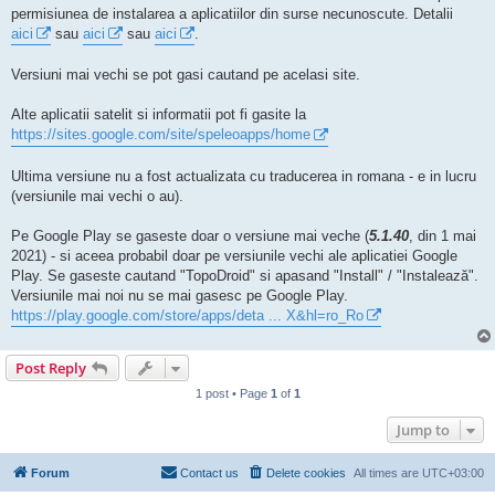
permisiunea de instalarea a aplicatiilor din surse necunoscute. Detalii
aici
sau
aici
sau
aici
.
Versiuni mai vechi se pot gasi cautand pe acelasi site.
Alte aplicatii satelit si informatii pot fi gasite la
https://sites.google.com/site/speleoapps/home
Ultima versiune nu a fost actualizata cu traducerea in romana - e in lucru
(versiunile mai vechi o au).
Pe Google Play se gaseste doar o versiune mai veche (
5.1.40
, din 1 mai
2021) - si aceea probabil doar pe versiunile vechi ale aplicatiei Google
Play. Se gaseste cautand "TopoDroid" si apasand "Install" / "Instalează".
Versiunile mai noi nu se mai gasesc pe Google Play.
https://play.google.com/store/apps/deta ... X&hl=ro_Ro
Post Reply
1 post • Page
1
of
1
Jump to
Forum
Contact us
Delete cookies
All times are
UTC+03:00