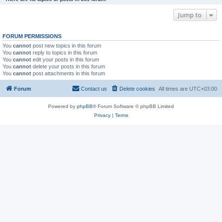
Jump to
FORUM PERMISSIONS
You
cannot
post new topics in this forum
You
cannot
reply to topics in this forum
You
cannot
edit your posts in this forum
You
cannot
delete your posts in this forum
You
cannot
post attachments in this forum
Forum
Contact us
Delete cookies
All times are
UTC+03:00
Powered by
phpBB
® Forum Software © phpBB Limited
Privacy
|
Terms