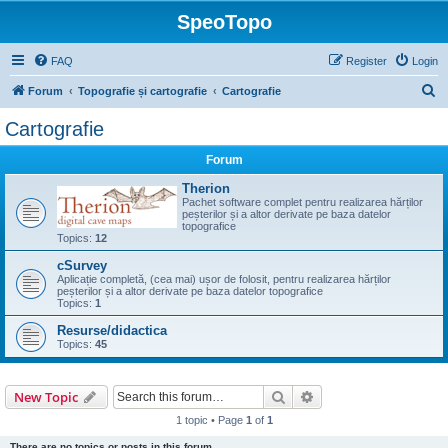
SpeoTopo
FAQ
Register
Login
S
Forum
Topografie și cartografie
Cartografie
e
Cartografie
a
Forum
r
c
Therion
Pachet software complet pentru realizarea hărților
h
peșterilor și a altor derivate pe baza datelor
topografice
Topics:
12
cSurvey
Aplicație completă, (cea mai) ușor de folosit, pentru realizarea hărților
peșterilor și a altor derivate pe baza datelor topografice
Topics:
1
Resurse/didactica
Topics:
45
Search
Advanced search
New Topic
1 topic • Page
1
of
1
There are no topics or posts in this forum.