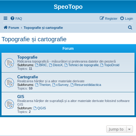
SpeoTopo
FAQ
Register
Login
S
Forum
Topografie și cartografie
e
Topografie și cartografie
a
Forum
r
c
Topografie
Ridicarea topografică - măsurători și prelevarea datelor din peșteră
h
Subforums:
BRIC
,
DistoX
,
Tehnici de topografie
,
TopoDroid
Topics:
11
Cartografie
Realizarea hărților și a altor materiale derivate
Subforums:
Therion
,
cSurvey
,
Resurse/didactica
Topics:
59
GIS
Realizarea hărților de suprafață și a altor materiale derivate folosind software
GIS
Subforum:
QGIS
Topics:
2
Jump to