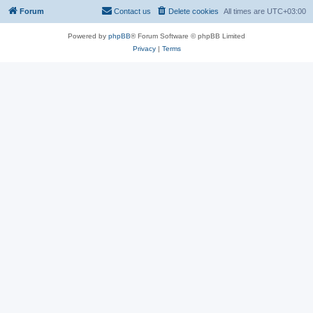
Forum
Contact us
Delete cookies
All times are
UTC+03:00
Powered by
phpBB
® Forum Software © phpBB Limited
Privacy
|
Terms